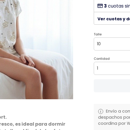
3
cuotas si
Ver cuotas y 
Talle
Cantidad
Envío a con
rt.
despachos por 
coordina por 
resco, es ideal para dormir