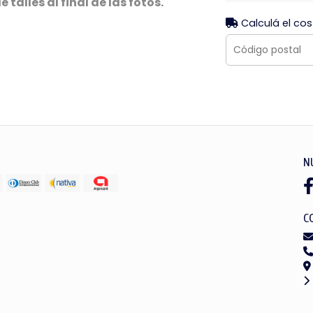
 talles al final de las fotos.
Calculá el cos
N
C