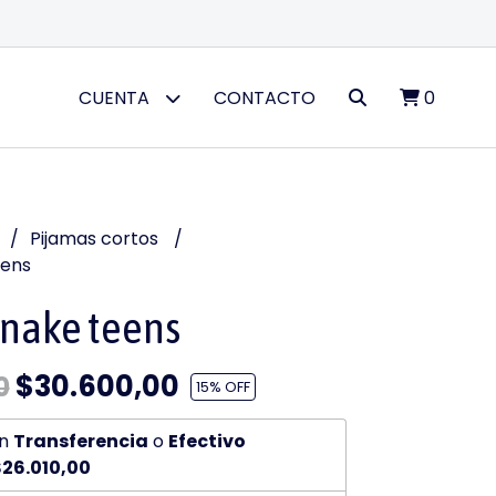
CUENTA
CONTACTO
0
Pijamas cortos
eens
Snake teens
$30.600,00
0
15
% OFF
n
Transferencia
o
Efectivo
26.010,00