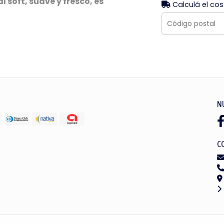
soft, suave y fresco, es
Calculá el cos
N
C