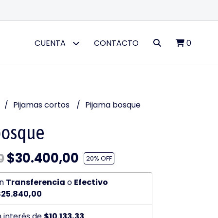
CUENTA
CONTACTO
0
Pijamas cortos
Pijama bosque
bosque
$30.400,00
0
20
% OFF
n
Transferencia
o
Efectivo
25.840,00
n interés de
$10.133,33