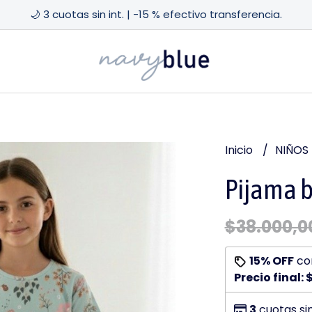
🌙 3 cuotas sin int. | -15 % efectivo transferencia.
Inicio
NIÑOS
Pijama 
$38.000,0
15% OFF
co
Precio final:
$
3
cuotas si