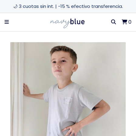
🌙 3 cuotas sin int. | -15 % efectivo transferencia.
0